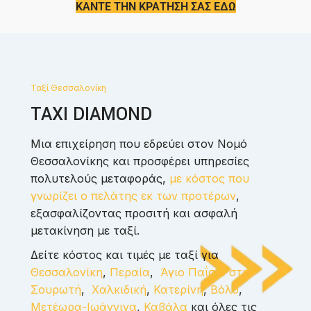
ΚΑΝΤΕ ΤΗΝ ΚΡΑΤΗΣΗ ΣΑΣ ΕΔΩ
Ταξί Θεσσαλονίκη
TAXI DIAMOND
Μια επιχείρηση που εδρεύει στον Νομό
Θεσσαλονίκης και προσφέρει υπηρεσίες
πολυτελούς μεταφοράς,
με κόστος που
γνωρίζει ο πελάτης εκ των προτέρων
,
εξασφαλίζοντας προσιτή και ασφαλή
μετακίνηση με ταξί.
Δείτε κόστος και τιμές με ταξί για
Θεσσαλονίκη
,
Περαία
,
Άγιο Παΐσιο στη
Σουρωτή
,
Χαλκιδική
,
Κατερίνη
,
Βόλο
,
Μετέωρα-Ιωάννινα
,
Καβάλα
και όλες τις