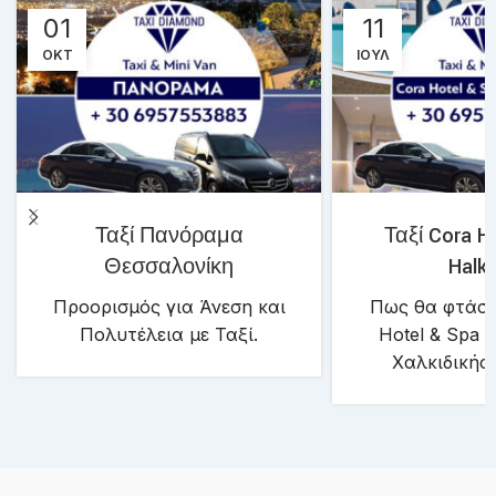
01
11
ΟΚΤ
ΙΟΎΛ
Ταξί Πανόραμα
Ταξί Cora H
Θεσσαλονίκη
Halki
Προορισμός για Άνεση και
Πως θα φτάσε
Πολυτέλεια με Ταξί.
Hotel & Spa 
Χαλκιδικής μ