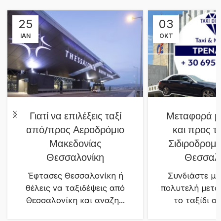
25
03
ΙΑΝ
ΟΚΤ
Γιατί να επιλέξεις ταξί
Μεταφορά μ
από/προς Αεροδρόμιο
και προς τ
Μακεδονίας
Σιδιροδρομι
Θεσσαλονίκη
Θεσσαλ
Έφτασες Θεσσαλονίκη ή
Συνδιάστε μί
θέλεις να ταξιδέψεις από
πολυτελή μετα
Θεσσαλονίκη και αναζη...
το ταξίδι σα