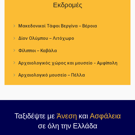
Εκδρομές
Μακεδονικοί Τάφοι Βεργίνα – Βέροια
Δίον Ολύμπου – Λιτόχωρο
Φίλιπποι – Καβάλα
Αρχαιολογικός χώρος και μουσείο - Αμφίπολη
Αρχαιολογικό μουσείο – Πέλλα
Ταξιδέψτε με
Άνεση
και
Ασφάλεια
σε όλη την Ελλάδα